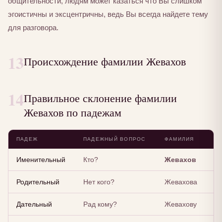
общительности, людям может казаться что Вы слишком
эгоистичны и эксцентричны, ведь Вы всегда найдете тему
для разговора.
13
Происхождение фамилии Жевахов
14
Правильное склонение фамилии
Жевахов по падежам
ПАДЕЖ
ПАДЕЖНЫЙ ВОПРОС
ФАМИЛИЯ
Именительный
Кто?
Жевахов
Родительный
Нет кого?
Жевахова
Дательный
Рад кому?
Жевахову