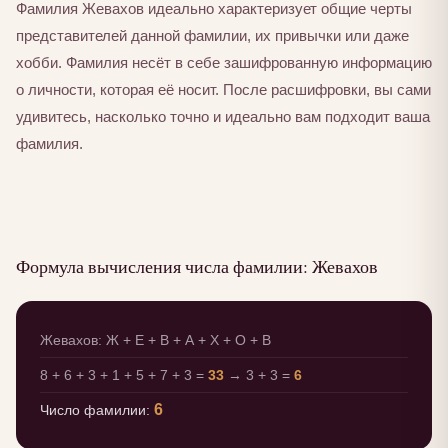
Фамилия Жевахов идеально характеризует общие черты
представителей данной фамилии, их привычки или даже
хобби. Фамилия несёт в себе зашифрованную информацию
о личности, которая её носит. После расшифровки, вы сами
удивитесь, насколько точно и идеально вам подходит ваша
фамилия.
Формула вычисления числа фамилии: Жевахов
Жевахов: Ж + Е + В + А + Х + О + В
8 + 6 + 3 + 1 + 5 + 7 + 3 =
33
→ 3 + 3 =
6
6
Число фамилии: