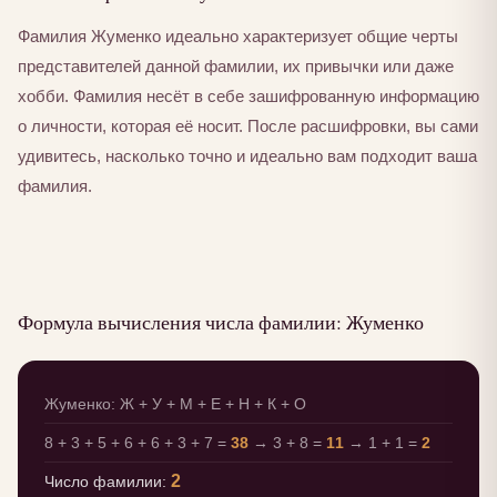
Фамилия Жуменко идеально характеризует общие черты
представителей данной фамилии, их привычки или даже
хобби. Фамилия несёт в себе зашифрованную информацию
о личности, которая её носит. После расшифровки, вы сами
удивитесь, насколько точно и идеально вам подходит ваша
фамилия.
Формула вычисления числа фамилии: Жуменко
Жуменко: Ж + У + М + Е + Н + К + О
8 + 3 + 5 + 6 + 6 + 3 + 7 =
38
→ 3 + 8 =
11
→ 1 + 1 =
2
2
Число фамилии: